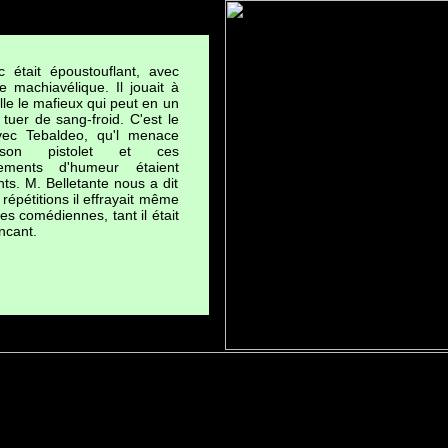
 était époustouflant, avec
re machiavélique. Il jouait à
lle le mafieux qui peut en un
 tuer de sang-froid. C'est le
vec Tebaldeo, qu'l menace
on pistolet et ces
ements d'humeur étaient
ants. M. Belletante nous a dit
répétitions il effrayait même
es comédiennes, tant il était
ncant.