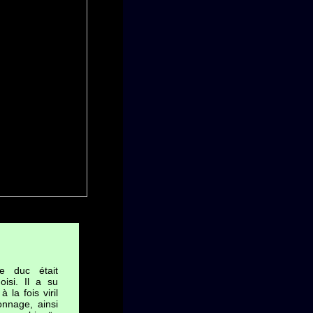
le duc était
oisi. Il a su
à la fois viril
nnage, ainsi