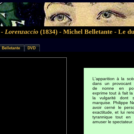
 -
Lorenzaccio
(1834) - Michel Belletante - Le d
Belletante
DVD
L'apparition à la sc
dans un provocant 
de nonne en porte-
exprime tout à fait l
la vulgarité dont 
marquise. Philippe 
avoir cerné le per
exactitude, et lui re
tyrannique tout en
amuser le spectateur.