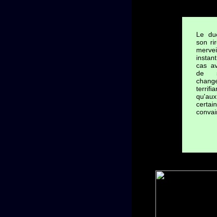
Le duc
son ri
mervei
instant
cas a
de s
chang
terrifi
qu'aux 
certain
convai