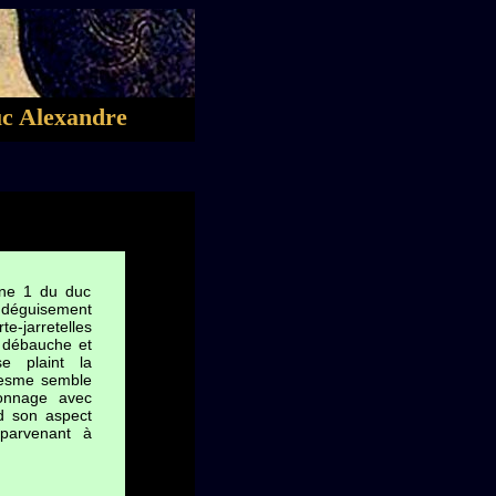
uc Alexandre
ène 1 du duc
déguisement
jarretelles
a débauche et
se plaint la
Nesme semble
sonnage avec
nd son aspect
 parvenant à