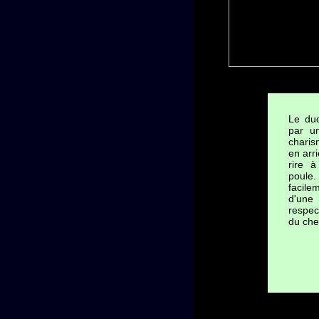
Le duc
par u
charis
en arri
rire 
poule
facil
d'une
respec
du che