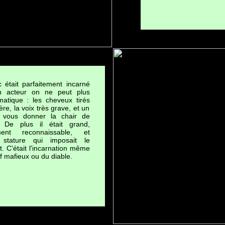
 était parfaitement incarné
n acteur on ne peut plus
matique : les cheveux tirés
ère, la voix très grave, et un
à vous donner la chair de
. De plus il était grand,
ement reconnaissable, et
 stature qui imposait le
t. C'était l'incarnation même
f mafieux ou du diable.