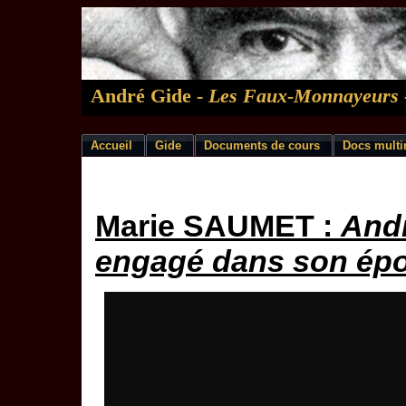
André Gide -
Les Faux-Monnayeurs
Accueil
Gide
Documents de cours
Docs multi
Marie SAUMET :
Andr
engagé dans son ép