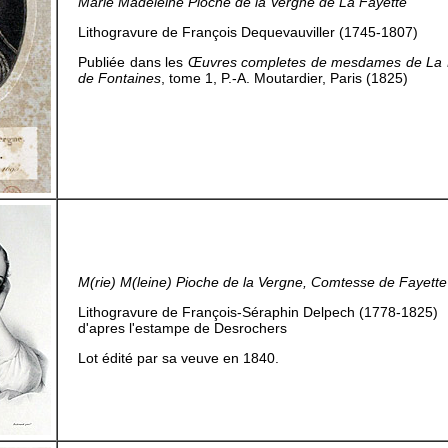
Marie Madeleine Pioche de la Vergne de La Fayette
Lithogravure de François Dequevauviller (1745-1807)
Publiée dans les
Œuvres completes de mesdames de La F
de Fontaines
, tome 1, P.-A. Moutardier, Paris (1825)
M(rie) M(leine) Pioche de la Vergne, Comtesse de Fayette
Lithogravure de François-Séraphin Delpech (1778-1825)
d'apres l'estampe de Desrochers
Lot édité par sa veuve en 1840.