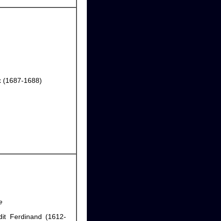
ux (1687-1688)
e
dit Ferdinand (1612-