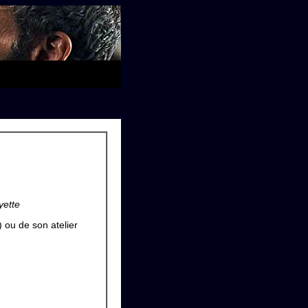
yette
) ou de son atelier