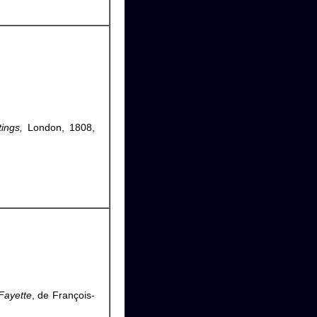
ings,
London, 1808,
ayette
, de François-