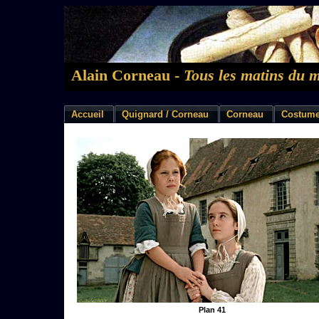
Alain Corneau -
Tous les matins du 
Accueil
Quignard / Corneau
Corneau
Costume
Plan 41