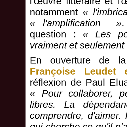
l'œuvre littéraire et l
notamment
« l'imbric
« l'amplification »
.
question :
« Les poè
vraiment et seulement de
En ouverture de 
Françoise Leudet e
réflexion de Paul Elu
«
Pour collaborer, p
libres. La dépenda
comprendre, d'aimer. 
qui cherche ce qu'il n'a