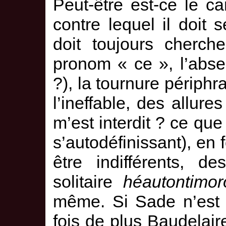
Peut-être est-ce le c
contre lequel il doit 
doit toujours cherch
pronom « ce », l’absen
?), la tournure périphr
l’ineffable, des allure
m’est interdit ? ce qu
s’autodéfinissant), en 
être indifférents, d
solitaire
héautontimo
même. Si Sade n’est p
fois de plus Baudelair