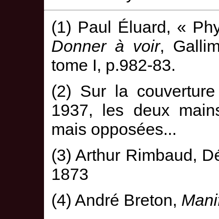
(1) Paul Éluard, « Ph
Donner à voir
, Galli
tome I, p.982-83.
(2) Sur la couverture
1937, les deux main
mais opposées...
(3) Arthur Rimbaud, Dé
1873
(4) André Breton,
Mani