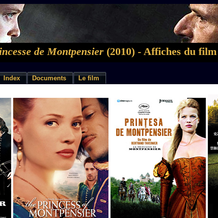
incesse de Montpensier
(2010) - Affiches du film
Index
Documents
Le film