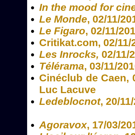
In the mood for ci
Le Monde
, 02/11/20
Le Figaro
, 02/11/20
Critikat.com, 02/11/
Les Inrocks,
02/11/
Télérama
, 03/11/20
Cinéclub de Caen, 0
Luc Lacuve
Ledeblocnot
, 20/11
Agoravox
, 17/03/20