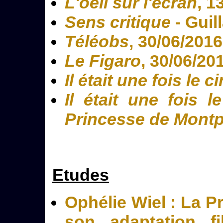
L'oeil sur l'écran
, 1
Sens critique
- Guil
Téléobs
, 30/06/2016
Le Figaro
, 30/06/20
Il était une fois le 
Il était une fois l
Princesse de Montp
Etudes
Ophélie Wiel : La P
son adaptation fi