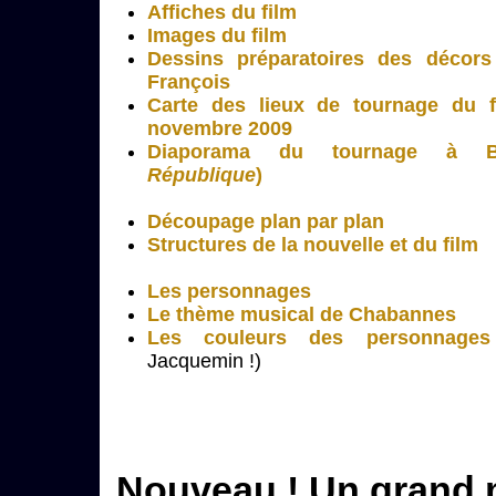
Affiches du film
Images du film
Dessins préparatoires des décor
François
Carte des lieux de tournage du f
novembre 2009
Diaporama du tournage à B
République
)
Découpage plan par plan
Structures de la nouvelle et du film
Les personnages
Le thème musical de Chabannes
Les couleurs des personnages
Jacquemin !)
Nouveau ! Un grand m