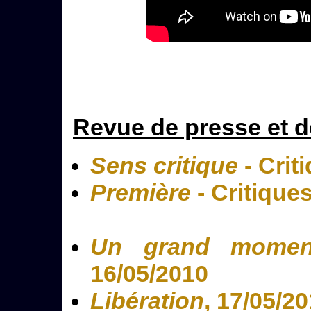
Revue de presse et d
Sens critique
- Crit
Première
- Critique
Un grand momen
16/05/2010
Libération
, 17/05/2