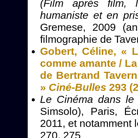
(Film après film, 
humaniste et en pr
Gremese, 2009 (an
filmographie de Tave
Gobert, Céline, « 
comme amante / La
de Bertrand Taverni
»
Ciné-Bulles
293 (2
Le Cinéma dans le
Simsolo), Paris, Écr
2011, et notamment l
270, 275