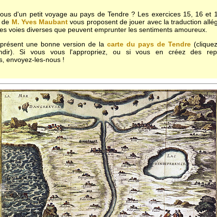
vous d'un petit voyage au pays de Tendre ? Les exercices 15, 16 et
de
M. Yves Maubant
vous proposent de jouer avec la traduction allé
des voies diverses que peuvent emprunter les sentiments amoureux.
 présent une bonne version de la
carte du pays de Tendre
(cliquez
andir). Si vous vous l'appropriez, ou si vous en créez des repr
s, envoyez-les-nous !