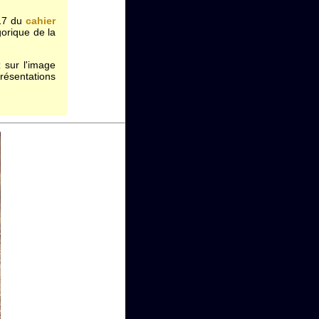
 17 du
cahier
gorique de la
 sur l'image
ésentations