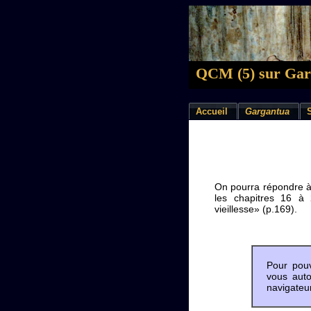
QCM (5) sur Garg
Accueil
Gargantua
On pourra répondre à 
les chapitres 16 à 
vieillesse» (p.169).
Pour pouv
vous auto
navigateur