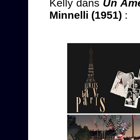
Kelly dans
Un Amé
Minnelli (1951)
: