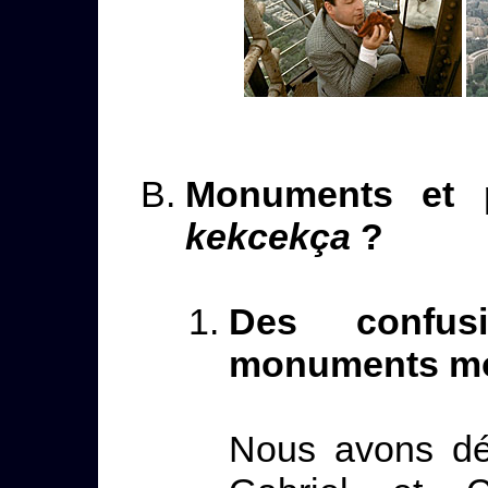
Monuments et p
kekcekça
?
Des confus
monuments mo
Nous avons dé