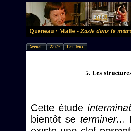
Queneau / Malle -
Zazie dans le métr
Accueil
Zazie
Les lieux
5. Les structure
Cette étude
intermina
bientôt se
terminer
...
existe une clef perme