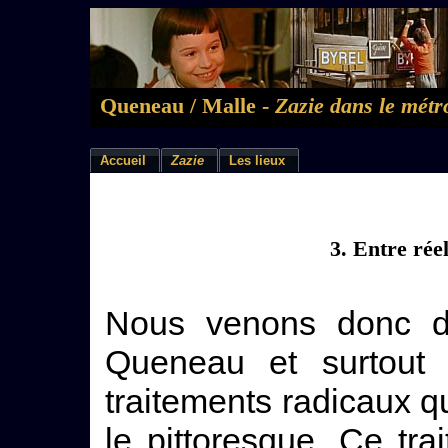
Queneau / Malle -
Zazie dans le métr
Accueil
Zazie
Les lieux
3. Entre rée
Nous venons donc de
Queneau et surtout 
traitements radicaux qu
le pittoresque. Ce tr