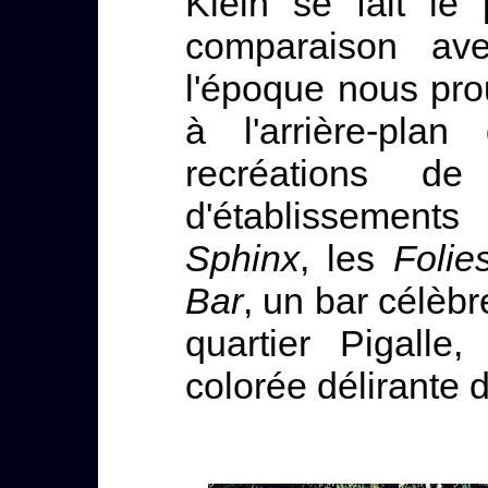
Klein se fait le
comparaison av
l'époque nous pr
à l'arrière-pl
recréations de
d'établissements
Sphinx
, les
Folie
Bar
, un bar célèbr
quartier Pigalle
colorée délirante 